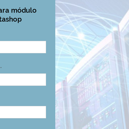
para módulo
stashop
*