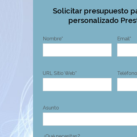
Solicitar presupuesto 
personalizado Pre
Nombre*
Email*
URL Sitio Web*
Teléfono
Asunto
¿Qué necesitas?